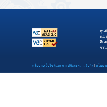
ศูน
ถ.ม
อีเม
จำนว
นโยบายเว็บไซต์และการปฏิเสธความรับผิด
|
นโยบาย