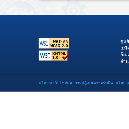
ศูน
ถ.ม
อีเม
จำน
นโยบายเว็บไซต์และการปฏิเสธความรับผิด
|
นโยบาย